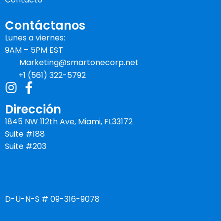
Contáctanos
Lunes a viernes:
9AM – 5PM EST
Marketing@smartonecorp.net
+1 (561) 322-5792
Dirección
1845 NW 112th Ave, Miami, FL33172
Suite #188
Suite #203
D-U-N-S # 09-316-9078