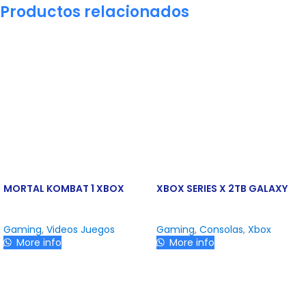
Productos relacionados
MORTAL KOMBAT 1 XBOX
XBOX SERIES X 2TB GALAXY
Gaming
,
Videos Juegos
Gaming
,
Consolas
,
Xbox
More info
More info