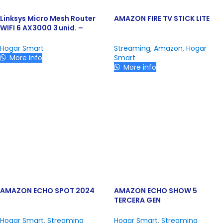
Linksys Micro Mesh Router
AMAZON FIRE TV STICK LITE
WIFI 6 AX3000 3 unid. –
Router más Nodo Multi‑gig
Hogar Smart
Streaming
,
Amazon
,
Hogar
More info
Smart
More info
AMAZON ECHO SPOT 2024
AMAZON ECHO SHOW 5
TERCERA GEN
Hogar Smart
,
Streaming
Hogar Smart
,
Streaming