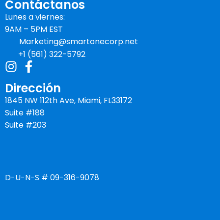
Contáctanos
Lunes a viernes:
9AM – 5PM EST
Marketing@smartonecorp.net
+1 (561) 322-5792
Dirección
1845 NW 112th Ave, Miami, FL33172
Suite #188
Suite #203
D-U-N-S # 09-316-9078