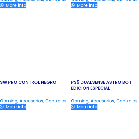
More info
More info
SW PRO CONTROL NEGRO
PS5 DUALSENSE ASTRO BOT
EDICIÓN ESPECIAL
Gaming
,
Accesorios
,
Controles
Gaming
,
Accesorios
,
Controles
More info
More info